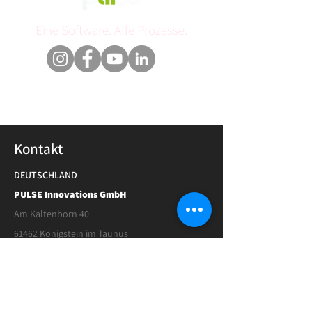
Eine Software. Alle Prozesse.
Kontakt
DEUTSCHLAND
PULSE Innovations GmbH
Am Kaltenborn 40
61462 Königstein
​im Taunus
+49 (0) 6174 6195-0
office@pulse-team.de
SCHWEIZ